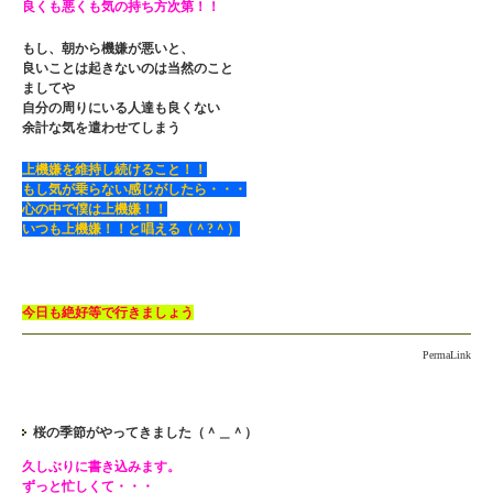
良くも悪くも気の持ち方次第！！
もし、朝から機嫌が悪いと、
良いことは起きないのは当然のこと
ましてや
自分の周りにいる人達も良くない
余計な気を遣わせてしまう
上機嫌を維持し続けること！！
もし気が乗らない感じがしたら・・・
心の中で僕は上機嫌！！
いつも上機嫌！！と唱える（＾?＾）
今日も絶好等で行きましょう
PermaLink
桜の季節がやってきました（＾＿＾）
久しぶりに書き込みます。
ずっと忙しくて・・・