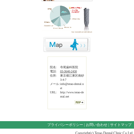
院名:
寺尾歯科医院
電話:
03-3640-2430
住所:
東京都江東区南砂
3-4-7
メール:
info@terao-dental.n
et
URL:
http://www.terao-de
ntal.net
プライバシーポリシー
|
お問い合わせ
|
サイトマップ
Copyright(c) Terao Dental Clinic Co.Ltd