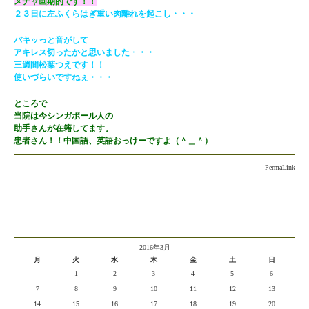
メチャ画期的です！！
２３日に左ふくらはぎ重い肉離れを起こし・・・
バキッっと音がして
アキレス切ったかと思いました・・・
三週間松葉つえです！！
使いづらいですねぇ・・・
ところで
当院は今シンガポール人の
助手さんが在籍してます。
患者さん！！中国語、英語おっけーですよ（＾＿＾）
PermaLink
2016年3月
月
火
水
木
金
土
日
1
2
3
4
5
6
7
8
9
10
11
12
13
14
15
16
17
18
19
20