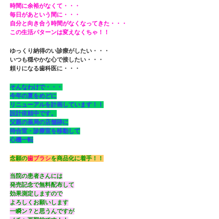
時間に余裕がなくて・・・
毎日があという間に・・・
自分と向き合う時間がなくなってきた・・・
この生活パターンは変えなくちゃ！！
ゆっくり納得のい診療がしたい・・・
いつも穏やかな心で接したい・・・
頼りになる歯科医に・・・
そんなわけで・・・
今年の夏をめどに
リニューアルを計画しています！！
設計依頼中です。
父親の薬局の店舗跡に
待合室・診療室を移動して
心機一転
念願の
歯ブラシ
を商品化に着手！！
当院の患者さんには
発売記念で無料配布して
効果測定しますので
よろしくお願いします
一瞬ン？と思うんですが