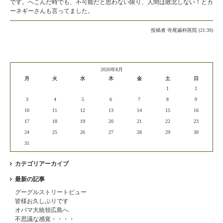
です。へこんだ時でも、不可能だと思わない限り、人間は敗北しない！とカ
ーネギーさんも言ってました。
投稿者
寺尾歯科医院 (21:39)
2026年8月
月
火
水
木
金
土
日
1
2
3
4
5
6
7
8
9
10
11
12
13
14
15
16
17
18
19
20
21
22
23
24
25
26
27
28
29
30
31
カテゴリアーカイブ
最新の記事
グーグルストリートビュー
皆様お久しぶりです
オバマ大統領広島へ
不思議な感覚・・・・