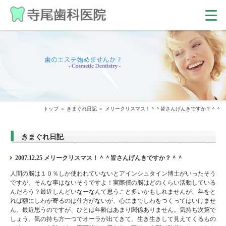
トップ
きまぐれ日記
メリークリスマス！＾＾皆さんげんきですか？＾＾
きまぐれ日記
2007.12.25 メリークリスマス！＾＾皆さんげんきですか？＾＾
人間の脳は１０％しか使われていないとアインシュタイン博士がいったそう
ですが、そんな事はないそうですよ！実際僕の脳はどのくらい活動している
んだろう？最近しんどいなーなんて思うこと多いかもしれませんが、年をと
れば額にしわが寄るのは仕方がないが、心にまでしわをつくってはいけませ
ん。最近思うのですが、ひとは年齢はあまり関係ありません。気持ち次第で
しょう。気の持ち方一つでオーラが出てきて。生き生きして見えてくるもの