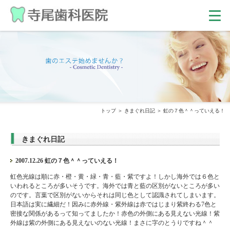
トップ
きまぐれ日記
虹の７色＾＾っていえる！
きまぐれ日記
2007.12.26 虹の７色＾＾っていえる！
虹色光線は順に赤・橙・黄・緑・青・藍・紫ですよ！しかし海外では６色と
いわれるところが多いそうです。海外では青と藍の区別がないところが多い
のです。言葉で区別がないからそれは同じ色として認識されてしまいます。
日本語は実に繊細だ！因みに赤外線・紫外線は赤ではじまり紫終わる7色と
密接な関係があるって知ってましたか！赤色の外側にある見えない光線！紫
外線は紫の外側にある見えないのない光線！まさに字のとうりですね＾＾