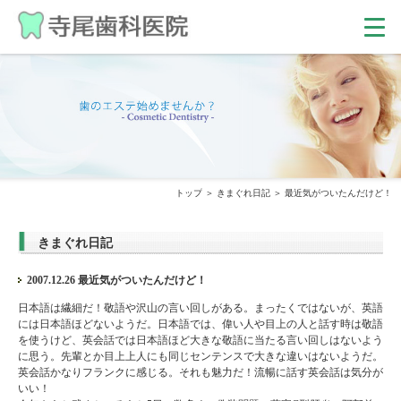
トップ
きまぐれ日記
最近気がついたんだけど！
きまぐれ日記
2007.12.26 最近気がついたんだけど！
日本語は繊細だ！敬語や沢山の言い回しがある。まったくではないが、英語
には日本語ほどないようだ。日本語では、偉い人や目上の人と話す時は敬語
を使うけど、英会話では日本語ほど大きな敬語に当たる言い回しはないよう
に思う。先輩とか目上上人にも同じセンテンスで大きな違いはないようだ。
英会話かなりフランクに感じる。それも魅力だ！流暢に話す英会話は気分が
いい！