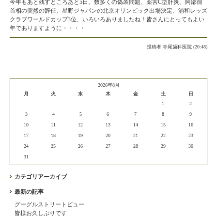
今年もあと残すところあと5日。数多くの偽装問題、薬害C型肝炎、阿部前
首相の突然の辞任、星野ジャパンの北京オリンピック出場決定、浦和レッズ
クラブワールドカップ3位、いろいろありましたね！皆さんにとってもよい
年でありますように・・・・
投稿者
寺尾歯科医院 (20:48)
2026年8月
月
火
水
木
金
土
日
1
2
3
4
5
6
7
8
9
10
11
12
13
14
15
16
17
18
19
20
21
22
23
24
25
26
27
28
29
30
31
カテゴリアーカイブ
最新の記事
グーグルストリートビュー
皆様お久しぶりです