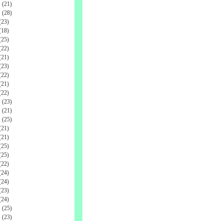
(21)
(28)
23)
18)
25)
22)
21)
23)
22)
21)
22)
(23)
(21)
(25)
21)
21)
25)
25)
22)
24)
24)
23)
24)
(25)
(23)