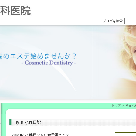
ブログを検索:
トップ
きまぐ
きまぐれ日記
2008.02.22 昨日ジムに金子謙＾＾？