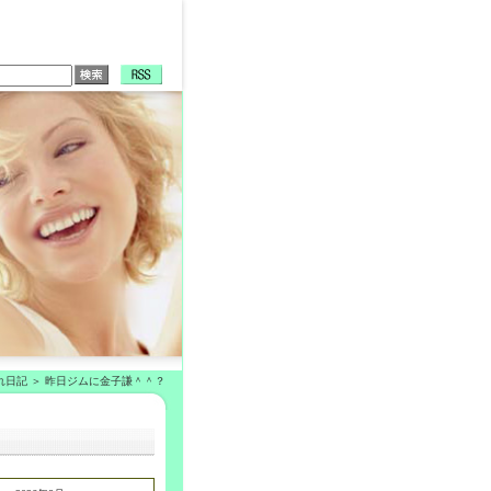
れ日記
昨日ジムに金子謙＾＾？