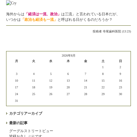
海外からは
「経済は一流、政治」
は三流」と言われている日本だが、
いつかは
「政治も経済も一流」
と呼ばれる日がくるのだろうか？
投稿者
寺尾歯科医院 (13:23)
2026年8月
月
火
水
木
金
土
日
1
2
3
4
5
6
7
8
9
10
11
12
13
14
15
16
17
18
19
20
21
22
23
24
25
26
27
28
29
30
31
カテゴリアーカイブ
最新の記事
グーグルストリートビュー
皆様お久しぶりです