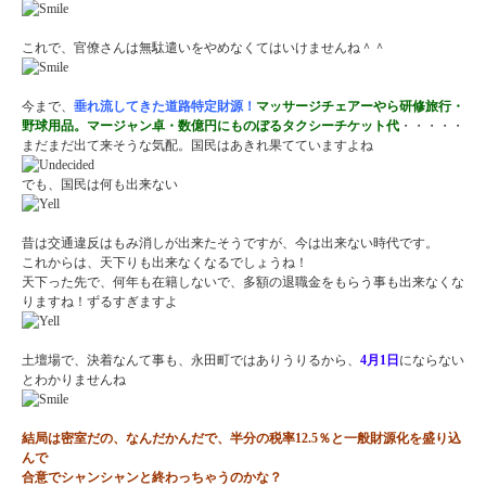
これで、官僚さんは無駄遣いをやめなくてはいけませんね＾＾
今まで、
垂れ流してきた道路特定財源！
マッサージチェアーやら研修旅行・
野球用品。マージャン卓・数億円にものぼるタクシーチケット代
・・・・・
まだまだ出て来そうな気配。国民はあきれ果てていますよね
でも、国民は何も出来ない
昔は交通違反はもみ消しが出来たそうですが、今は出来ない時代です。
これからは、天下りも出来なくなるでしょうね！
天下った先で、何年も在籍しないで、多額の退職金をもらう事も出来なくな
りますね！ずるすぎますよ
土壇場で、決着なんて事も、永田町ではありうりるから、
4月1日
にならない
とわかりませんね
結局は密室だの、なんだかんだで、半分の税率12.5％と一般財源化を盛り込
んで
合意でシャンシャンと終わっちゃうのかな？