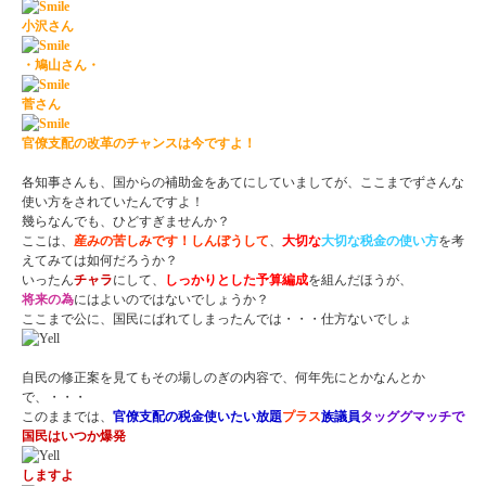
小沢さん
・鳩山さん・
菅さん
官僚支配の改革のチャンスは今ですよ！
各知事さんも、国からの補助金をあてにしていましてが、ここまでずさんな
使い方をされていたんですよ！
幾らなんでも、ひどすぎませんか？
ここは、
産みの苦しみです！しんぼうして
、
大切な
大切な税金の使い方
を考
えてみては如何だろうか？
いったん
チャラ
にして、
しっかりとした予算編成
を組んだほうが、
将来の為
にはよいのではないでしょうか？
ここまで公に、国民にばれてしまったんでは・・・仕方ないでしょ
自民の修正案を見てもその場しのぎの内容で、何年先にとかなんとか
で、・・・
このままでは、
官僚支配の税金使いたい放題
プラス
族議員
タッグ
グマッチで
国民はいつか爆発
しますよ