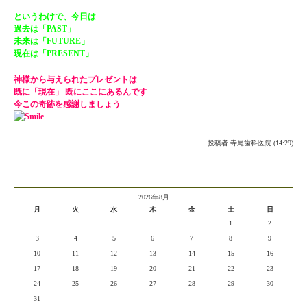
というわけで、今日は
過去は「PAST」
未来は「FUTURE」
現在は「PRESENT」
神様から与えられたプレゼントは
既に「現在」 既にここにあるんです
今この奇跡を感謝しましょう
投稿者
寺尾歯科医院 (14:29)
2026年8月
月
火
水
木
金
土
日
1
2
3
4
5
6
7
8
9
10
11
12
13
14
15
16
17
18
19
20
21
22
23
24
25
26
27
28
29
30
31