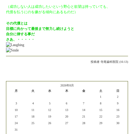
（成功しない人は成功したいという野心と欲望は持っていても、
代償を払うにのを嫌がる傾向にあるものだ）
その代償とは
目標に向かって最後まで努力し続けようと
自分に律する事だ
さあ、・・・・・
投稿者
寺尾歯科医院 (16:13)
2026年8月
月
火
水
木
金
土
日
1
2
3
4
5
6
7
8
9
10
11
12
13
14
15
16
17
18
19
20
21
22
23
24
25
26
27
28
29
30
31