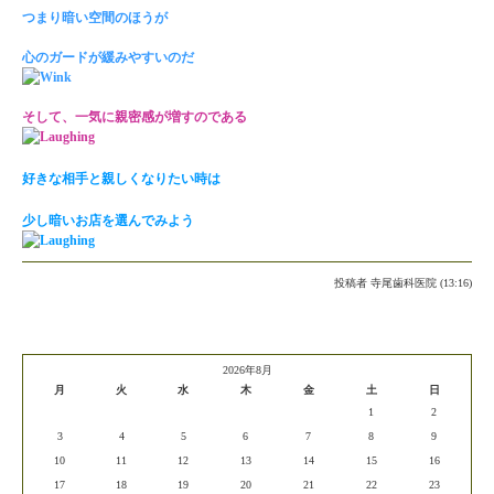
つまり暗い空間のほうが
心のガードが緩みやすいのだ
そして、一気に親密感が増すのである
好きな相手と親しくなりたい時は
少し暗いお店を選んでみよう
投稿者
寺尾歯科医院 (13:16)
2026年8月
月
火
水
木
金
土
日
1
2
3
4
5
6
7
8
9
10
11
12
13
14
15
16
17
18
19
20
21
22
23