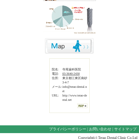
院名:
寺尾歯科医院
電話:
03-3640-2430
住所:
東京都江東区南砂
3-4-7
メール:
info@terao-dental.n
et
URL:
http://www.terao-de
ntal.net
プライバシーポリシー
|
お問い合わせ
|
サイトマップ
Copyright(c) Terao Dental Clinic Co.Ltd