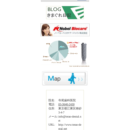
院名:
寺尾歯科医院
電話:
03-3640-2430
住所:
東京都江東区南砂
3-4-7
メール:
info@terao-dental.n
et
URL:
http://www.terao-de
ntal.net