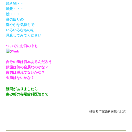
焼き物・・
風景・・・
絵・・・
身の回りの
穏やかな気持ちで
いろいろなものを
見直してみてください
ついでにお口の中も
自分の歯は何本あるんだろう
銀歯は何の金属なのかな？
歯肉は腫れてないかな？
虫歯はないかな？
疑問がありましたら
南砂町の寺尾歯科医院まで
投稿者
寺尾歯科医院 (13:27)