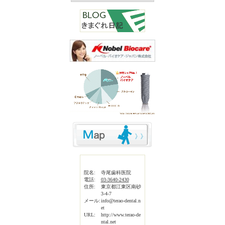
院名:
寺尾歯科医院
電話:
03-3640-2430
住所:
東京都江東区南砂
3-4-7
メール:
info@terao-dental.n
et
URL:
http://www.terao-de
ntal.net