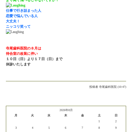
より高く飛べるじゃないですか！
仕事で行き詰まった人
恋愛で悩んでいる人
大丈夫！
ニッコリ笑って
寺尾歯科医院の８月は
待合室の改装に伴い
１０日（日）より１７日（日）まで
休診いたします
投稿者
寺尾歯科医院 (10:47)
2026年8月
月
火
水
木
金
土
日
1
2
3
4
5
6
7
8
9