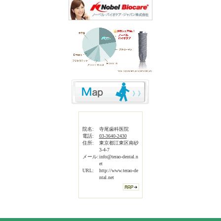
院名:
寺尾歯科医院
電話:
03-3640-2430
住所:
東京都江東区南砂
3-4-7
メール:
info@terao-dental.n
et
URL:
http://www.terao-de
ntal.net