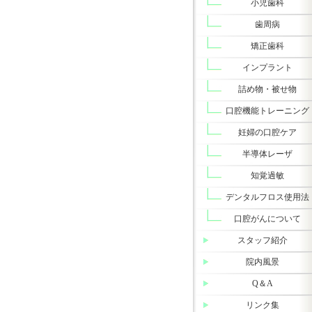
小児歯科
歯周病
矯正歯科
インプラント
詰め物・被せ物
口腔機能トレーニング
妊婦の口腔ケア
半導体レーザ
知覚過敏
デンタルフロス使用法
口腔がんについて
スタッフ紹介
院内風景
Q＆A
リンク集