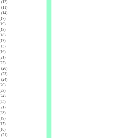
(12)
(11)
(14)
17)
19)
13)
18)
17)
15)
16)
21)
22)
(26)
(23)
(24)
20)
23)
24)
25)
21)
23)
19)
17)
16)
(21)