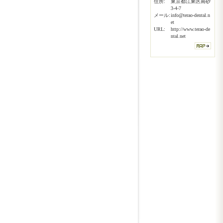
住所:
東京都江東区南砂
3-4-7
メール:
info@terao-dental.n
et
URL:
http://www.terao-de
ntal.net