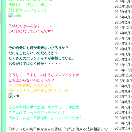
2016年1月 (
美味しい、嬉しい、楽しい、
2015年10月 
顔が変わっていくんです
2015年6月 (
2015年4月 (
2015年2月 (
子供たちはみんなすっごい
2014年12月 
いい顔になっていくんです！
2014年8月 (
2014年7月 (
2014年5月 (
今の自分にも何か出来ないだろうか？
2014年4月 (
なにをしたらいいのだろうか？
2014年3月 (
たくさんのボランティアが参加していた。
2014年2月 (
お金だけではなく何か・・・・・
2014年1月 (
2013年12月 
どうして、日本もこのようなプロジェクトが
2013年11月 
立ち上がらないのだろうか？
2013年10月 
今、開発援助とかの名目で、
2013年9月 (
関わった人たちが私腹を肥やしている
2013年8月 (
2013年7月 (
2013年6月 (
この平和村を手本に国、マスコミ、日本国民
2013年5月 (
皆で助けて行ったらどうだろうか！
2013年4月 (
日本はこんなに裕福な国になっているのだから、
2013年3月 (
2013年2月 (
2013年1月 (
日本テレビの島田伸介さんの番組『行列が出来る法律相談』で