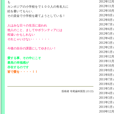
2012年12月 
も
2012年11月 
カンボジアの小学校をで１００人の有名人に
2012年10月 
絵を書いてもらい、
2012年9月 (
その資金で小学校を建てようとしている！
2012年8月 (
2012年7月 (
人はみな日々の生活に追われ
2012年6月 (
他人のこと、ましてやボランティアには
2012年5月 (
程遠いかもしれない
2012年4月 (
それじゃいけない・・・・・・
2012年3月 (
2012年2月 (
今後の自分の課題にしてゆきたい！
2012年1月 (
2011年12月 
愛する事、その中にこそ
2011年11月 
最高の幸福感が
2011年10月 
存在するのです
2011年9月 (
皆で愛を・・・・！！
2011年8月 (
2011年7月 (
2011年6月 (
2011年5月 (
投稿者
寺尾歯科医院 (13:22)
2011年4月 (
2011年3月 (
2011年2月 (
2011年1月 (
2010年12月 