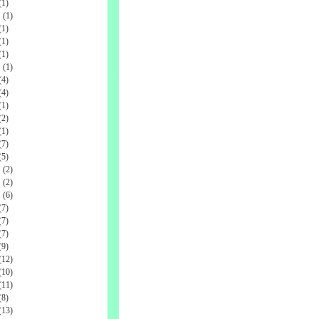
1)
(1)
1)
1)
1)
(1)
4)
4)
1)
2)
1)
7)
5)
(2)
(2)
(6)
7)
7)
7)
9)
12)
10)
11)
8)
13)