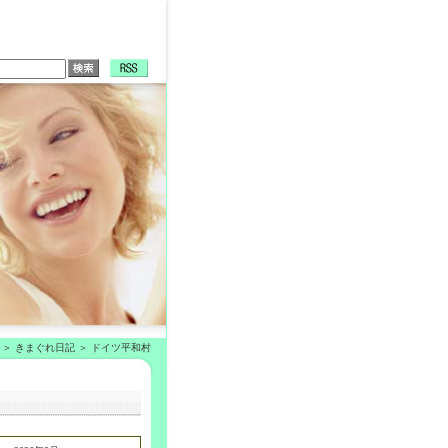
きまぐれ日記
ドイツ平和村