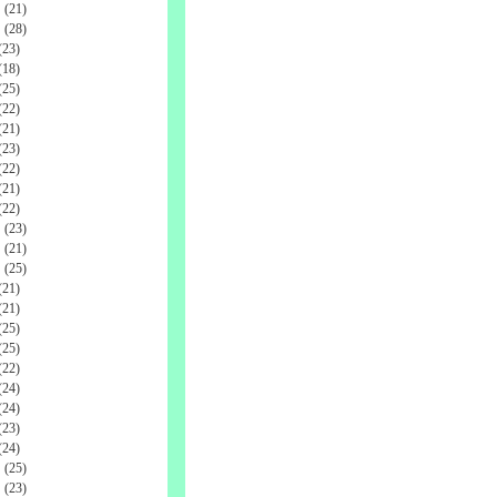
(21)
(28)
23)
18)
25)
22)
21)
23)
22)
21)
22)
(23)
(21)
(25)
21)
21)
25)
25)
22)
24)
24)
23)
24)
(25)
(23)