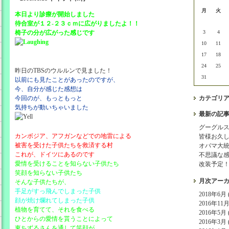
月
火
本日より診療が開始しました
待合室が１２-２３ｃｍに広がりましたよ！！
椅子の分が広がった感じです
3
4
10
11
17
18
24
25
昨日のTBSのウルルンで見ました！
31
以前にも見たことがあったのですが、
今、自分が感じた感想は
今回のが、もっともっと
カテゴリ
気持ちが動いちゃいました
最新の記
グーグル
カンボジア、アフガンなどでの地雷による
皆様お久
被害を受けた子供たちを救済する村
オバマ大
これが、ドイツにあるのです
不思議な
愛情を受けることを知らない子供たち
改装予定
笑顔を知らない子供たち
月次アー
そんな子供たちが、
手足がすっ飛んでしまった子供
2018年6月 (
顔が焼け爛れてしまった子供
2016年11月 
植物を育てて、それを食べる
2016年5月 (
ひとからの愛情を貰うことによって
2016年3月 (
東ちずるさんを通して笑顔が