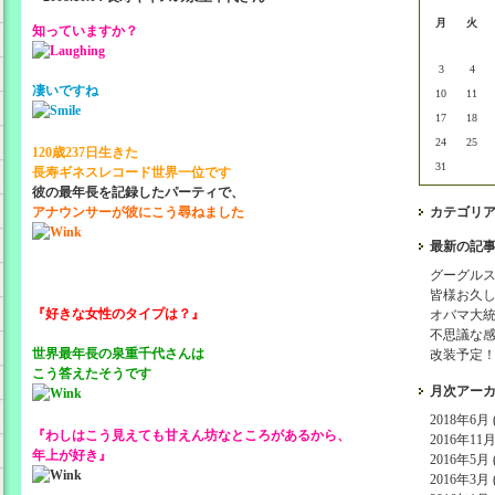
月
火
知っていますか？
3
4
凄いですね
10
11
17
18
24
25
120歳237日生きた
31
長寿ギネスレコード世界一位です
彼の最年長を記録したパーティで、
アナウンサーが彼にこう尋ねました
カテゴリ
最新の記
グーグル
皆様お久
『好きな女性のタイプは？』
オバマ大
不思議な
世界最年長の泉重千代さんは
改装予定
こう答えたそうです
月次アー
2018年6月 (
『わしはこう見えても甘えん坊なところがあるから、
2016年11月 
年上が好き』
2016年5月 (
2016年3月 (