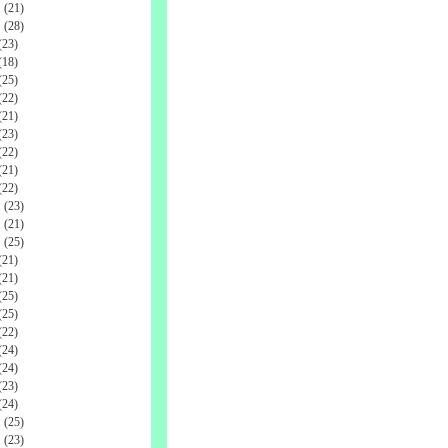
(21)
(28)
23)
18)
25)
22)
21)
23)
22)
21)
22)
(23)
(21)
(25)
21)
21)
25)
25)
22)
24)
24)
23)
24)
(25)
(23)