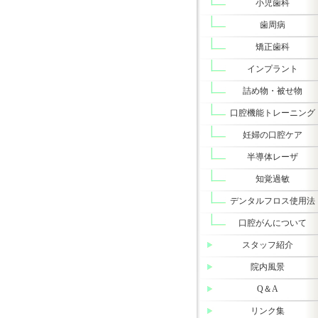
小児歯科
歯周病
矯正歯科
インプラント
詰め物・被せ物
口腔機能トレーニング
妊婦の口腔ケア
半導体レーザ
知覚過敏
デンタルフロス使用法
口腔がんについて
スタッフ紹介
院内風景
Q＆A
リンク集