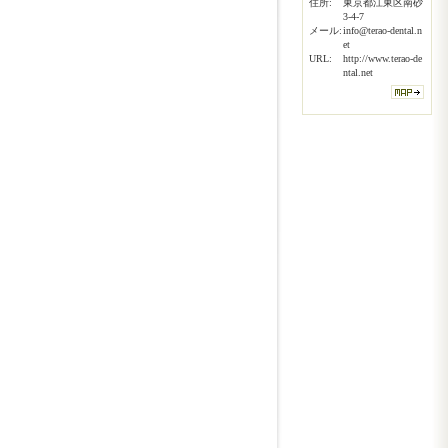
住所:
東京都江東区南砂
3-4-7
メール:
info@terao-dental.n
et
URL:
http://www.terao-de
ntal.net