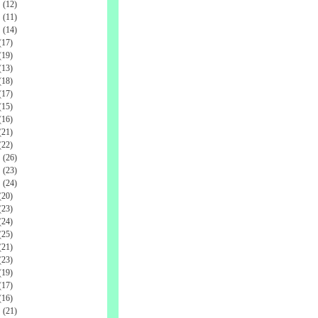
(12)
(11)
(14)
17)
19)
13)
18)
17)
15)
16)
21)
22)
(26)
(23)
(24)
20)
23)
24)
25)
21)
23)
19)
17)
16)
(21)