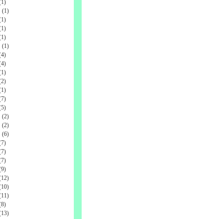
1)
(1)
1)
1)
1)
(1)
4)
4)
1)
2)
1)
7)
5)
(2)
(2)
(6)
7)
7)
7)
9)
12)
10)
11)
8)
13)