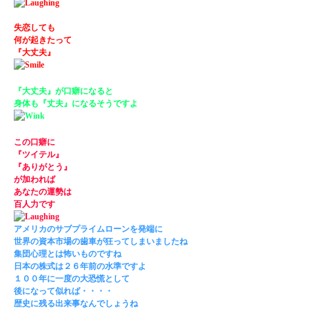
失恋しても
何が起きたって
『大丈夫』
『大丈夫』が口癖になると
身体も『丈夫』になるそうですよ
この口癖に
『ツイテル』
『ありがとう』
が加われば
あなたの運勢は
百人力です
アメリカのサブプライムローンを発端に
世界の資本市場の歯車が狂ってしまいましたね
集団心理とは怖いものですね
日本の株式は２６年前の水準ですよ
１００年に一度の大恐慌として
後になって似れば・・・・
歴史に残る出来事なんでしょうね