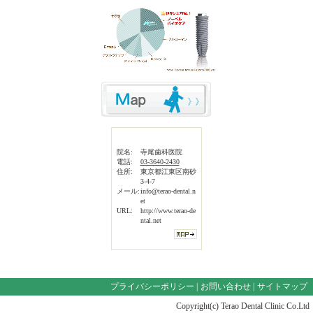
院名:
寺尾歯科医院
電話:
03-3640-2430
住所:
東京都江東区南砂
3-4-7
メール:
info@terao-dental.n
et
URL:
http://www.terao-de
ntal.net
プライバシーポリシー
|
お問い合わせ
|
サイトマップ
Copyright(c) Terao Dental Clinic Co.Ltd