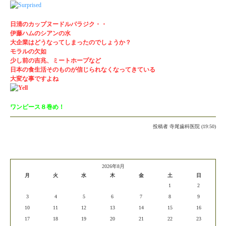
日清のカップヌードルパラジク・・
伊藤ハムのシアンの水
大企業はどうなってしまったのでしょうか？
モラルの欠如
少し前の吉兆、ミートホープなど
日本の食生活そのものが信じられなくなってきている
大変な事ですよね
ワンピース８巻め！
投稿者
寺尾歯科医院 (19:50)
2026年8月
月
火
水
木
金
土
日
1
2
3
4
5
6
7
8
9
10
11
12
13
14
15
16
17
18
19
20
21
22
23