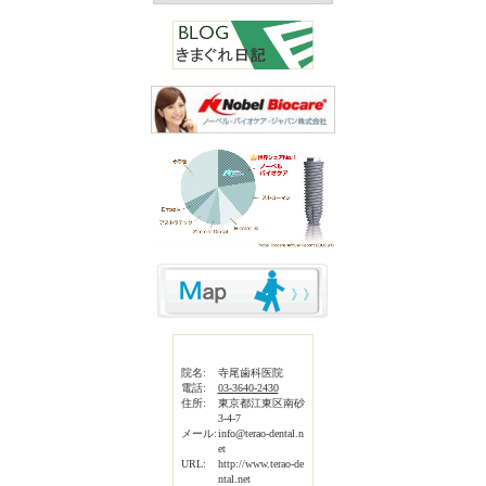
院名:
寺尾歯科医院
電話:
03-3640-2430
住所:
東京都江東区南砂
3-4-7
メール:
info@terao-dental.n
et
URL:
http://www.terao-de
ntal.net