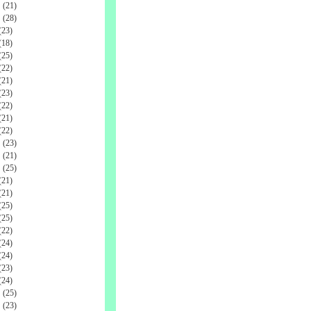
(21)
(28)
23)
18)
25)
22)
21)
23)
22)
21)
22)
(23)
(21)
(25)
21)
21)
25)
25)
22)
24)
24)
23)
24)
(25)
(23)