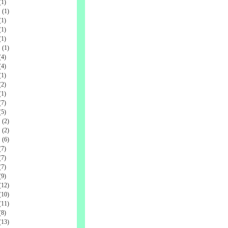
1)
(1)
1)
1)
1)
(1)
4)
4)
1)
2)
1)
7)
5)
(2)
(2)
(6)
7)
7)
7)
9)
12)
10)
11)
8)
13)