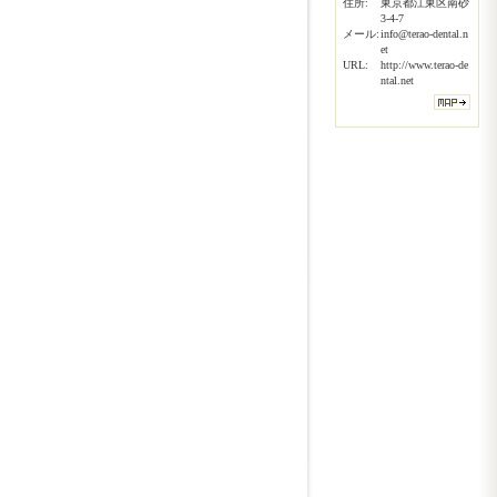
住所:
東京都江東区南砂
3-4-7
メール:
info@terao-dental.n
et
URL:
http://www.terao-de
ntal.net