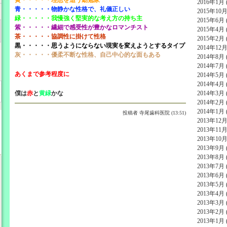
2016年1月 (
青・・・・・物静かな性格で、礼儀正しい
2015年10月 
緑・・・・・我慢強く堅実的な考え方の持ち主
2015年6月 (
紫・・・・・繊細で感受性が豊かなロマンチスト
2015年4月 (
茶・・・・・協調性に掛けて性格
2015年2月 (
黒・・・・・思うようにならない現実を変えようとするタイプ
2014年12月 
灰・・・・・優柔不断な性格、自己中心的な面もある
2014年8月 (
2014年7月 (
あくまで参考程度に
2014年5月 (
2014年4月 (
僕は
赤
と
黄緑
かな
2014年3月 (
2014年2月 (
2014年1月 (
投稿者
寺尾歯科医院 (13:51)
2013年12月 
2013年11月 
2013年10月 
2013年9月 (
2013年8月 (
2013年7月 (
2013年6月 (
2013年5月 (
2013年4月 (
2013年3月 (
2013年2月 (
2013年1月 (