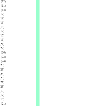
(12)
(11)
(14)
17)
19)
13)
18)
17)
15)
16)
21)
22)
(26)
(23)
(24)
20)
23)
24)
25)
21)
23)
19)
17)
16)
(21)