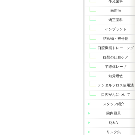
小児歯科
歯周病
矯正歯科
インプラント
詰め物・被せ物
口腔機能トレーニング
妊婦の口腔ケア
半導体レーザ
知覚過敏
デンタルフロス使用法
口腔がんについて
スタッフ紹介
院内風景
Q＆A
リンク集