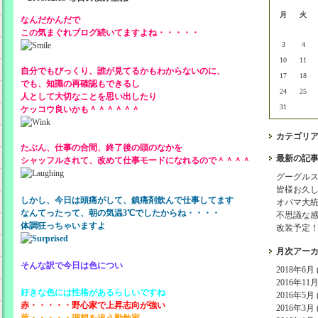
月
火
なんだかんだで
この気まぐれブログ続いてますよね・・・・・
3
4
10
11
自分でもびっくり、誰が見てるかもわからないのに、
17
18
でも、知識の再確認もできるし
24
25
人として大切なことを思い出したり
31
ケッコウ良いかも＾＾＾＾＾＾
カテゴリ
たぶん、仕事の合間、終了後の頭のなかを
最新の記
シャッフルされて、改めて仕事モードになれるので＾＾＾＾
グーグル
皆様お久
しかし、今日は頭痛がして、鎮痛剤飲んで仕事してます
オバマ大
なんてったって、朝の気温3℃でしたからね・・・・
不思議な
体調狂っちゃいますよ
改装予定
月次アー
そんな訳で今日は色につい
2018年6月 (
2016年11月 
好きな色には性格があるらしいですね
2016年5月 (
赤・・・・・野心家で上昇志向が強い
2016年3月 (
黄・・・・・理想を追う勤勉家