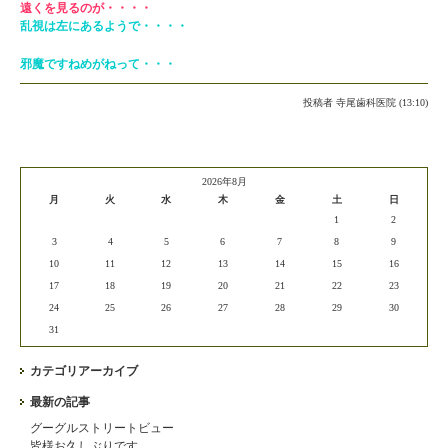
遠くを見るのが・・・・
乱視は左にあるようで・・・・
邪魔ですねめがねって・・・
投稿者
寺尾歯科医院 (13:10)
2026年8月
月
火
水
木
金
土
日
1
2
3
4
5
6
7
8
9
10
11
12
13
14
15
16
17
18
19
20
21
22
23
24
25
26
27
28
29
30
31
カテゴリアーカイブ
最新の記事
グーグルストリートビュー
皆様お久しぶりです