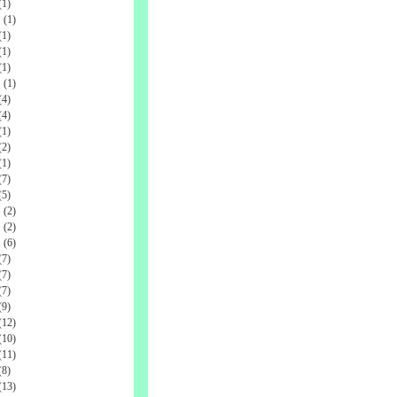
1)
(1)
1)
1)
1)
(1)
4)
4)
1)
2)
1)
7)
5)
(2)
(2)
(6)
7)
7)
7)
9)
12)
10)
11)
8)
13)