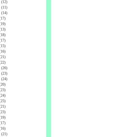
(12)
(11)
(14)
17)
19)
13)
18)
17)
15)
16)
21)
22)
(26)
(23)
(24)
20)
23)
24)
25)
21)
23)
19)
17)
16)
(21)