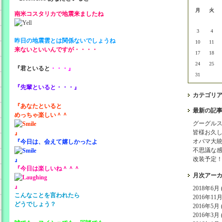
月
火
南米コスタリカで地震来ましたね
3
4
昨日の地震雲とは関係ないでしょうね
10
11
来ないといいんですが・・・・
17
18
24
25
『君といると
・・・』
31
『先輩といると・・・』
カテゴリ
『あなたといると
最新の記
めっちゃ楽しい＾＾
グーグル
皆様お久
』
オバマ大
『今日は、会えて嬉しかったよ
不思議な
改装予定
』
『今日は楽しいね＾＾＾
月次アー
』
2018年6月 (
こんなことを言われたら
2016年11月 
どうでしょう？
2016年5月 (
2016年3月 (