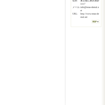
住所:
東京都江東区南砂
3-4-7
メール:
info@terao-dental.n
et
URL:
http://www.terao-de
ntal.net