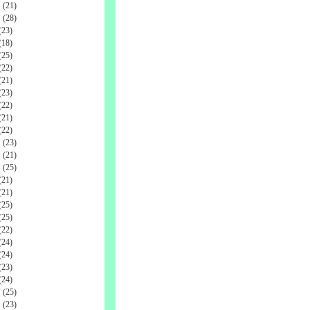
(21)
(28)
23)
18)
25)
22)
21)
23)
22)
21)
22)
(23)
(21)
(25)
21)
21)
25)
25)
22)
24)
24)
23)
24)
(25)
(23)