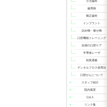
小児歯科
歯周病
矯正歯科
インプラント
詰め物・被せ物
口腔機能トレーニング
妊婦の口腔ケア
半導体レーザ
知覚過敏
デンタルフロス使用法
口腔がんについて
スタッフ紹介
院内風景
Q＆A
リンク集