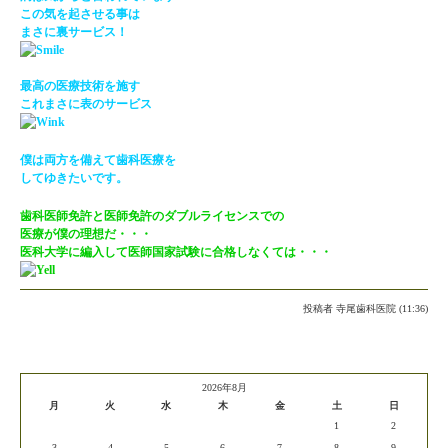
この気を起させる事は
まさに裏サービス！
最高の医療技術を施す
これまさに表のサービス
僕は両方を備えて歯科医療を
してゆきたいです。
歯科医師免許と医師免許のダブルライセンスでの
医療が僕の理想だ・・・
医科大学に編入して医師国家試験に合格しなくては・・・
投稿者
寺尾歯科医院 (11:36)
2026年8月
月
火
水
木
金
土
日
1
2
3
4
5
6
7
8
9