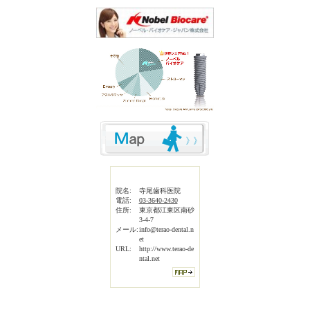
院名:
寺尾歯科医院
電話:
03-3640-2430
住所:
東京都江東区南砂
3-4-7
メール:
info@terao-dental.n
et
URL:
http://www.terao-de
ntal.net