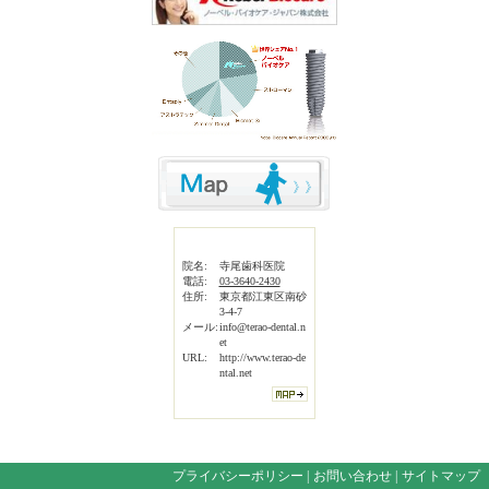
院名:
寺尾歯科医院
電話:
03-3640-2430
住所:
東京都江東区南砂
3-4-7
メール:
info@terao-dental.n
et
URL:
http://www.terao-de
ntal.net
プライバシーポリシー
|
お問い合わせ
|
サイトマップ