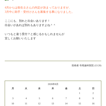
4月からは衛生士さんの内定が決まっておりますが、
3月中に助手・受付けさんを募集する事になりました。
ここにも、別れと出会いあります！
出会いがあれば別れもありますよね＾＾
いつもと違う受付？と感じるかもしれませんが
宜しくお願いいたします
投稿者
寺尾歯科医院 (13:20)
2026年8月
月
火
水
木
金
土
日
1
2
3
4
5
6
7
8
9
10
11
12
13
14
15
16