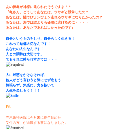
あの後亀が神様に叱られたそうですよ＾＾
『亀さん、どうしてあなたは、ウサギと競争したの？
あなたは、陸でぴょンぴょン走れるウサギになりたかったの？
あなたは、海では誰よりも優雅に泳げるのに・・・・
あなたは、あなたであればよかったのです』
自分というものをしり、自分らしく生きる！
これって結構大切なんです！
あなたの人生なんです！
人との調和は大切です。
でもそれに縛られすぎては・・・
人に迷惑をかけなければ、
他人がどう言おうと気にせず進もう
気張らず、気楽に、力を抜いて
人生を楽しもう！！！
PS.
寺尾歯科医院は今月末に長年勤めた
受付の方」が退職する事になりました。