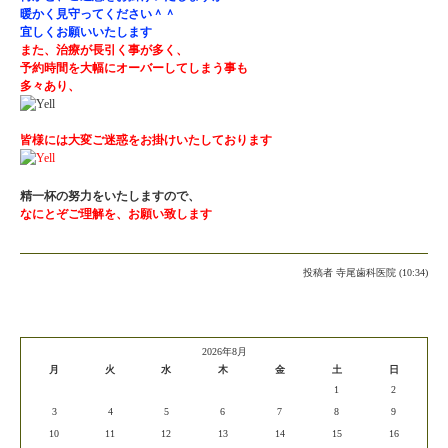
暖かく見守ってください＾＾
宜しくお願いいたします
また、治療が長引く事が多く、
予約時間を大幅にオーバーしてしまう事も
多々あり、
皆様には大変ご迷惑をお掛けいたしております
精一杯の努力をいたしますので、
なにとぞご理解を、お願い致します
投稿者
寺尾歯科医院 (10:34)
2026年8月
月
火
水
木
金
土
日
1
2
3
4
5
6
7
8
9
10
11
12
13
14
15
16