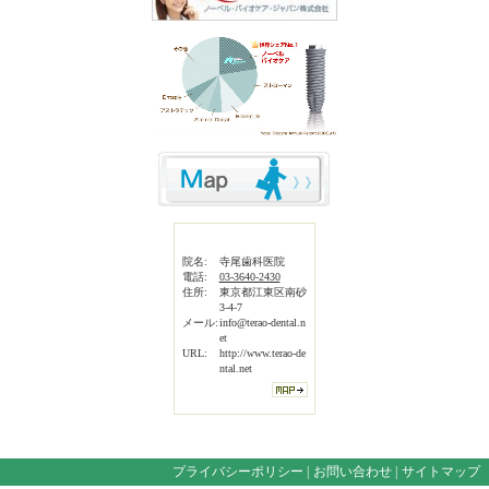
院名:
寺尾歯科医院
電話:
03-3640-2430
住所:
東京都江東区南砂
3-4-7
メール:
info@terao-dental.n
et
URL:
http://www.terao-de
ntal.net
プライバシーポリシー
|
お問い合わせ
|
サイトマップ