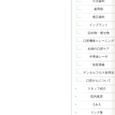
小児歯科
歯周病
矯正歯科
インプラント
詰め物・被せ物
口腔機能トレーニング
妊婦の口腔ケア
半導体レーザ
知覚過敏
デンタルフロス使用法
口腔がんについて
スタッフ紹介
院内風景
Q＆A
リンク集