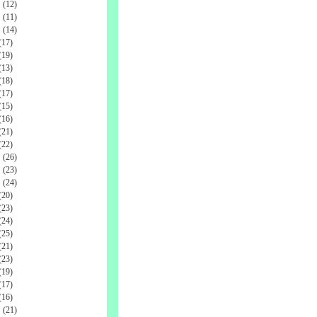
(12)
(11)
(14)
17)
19)
13)
18)
17)
15)
16)
21)
22)
(26)
(23)
(24)
20)
23)
24)
25)
21)
23)
19)
17)
16)
(21)