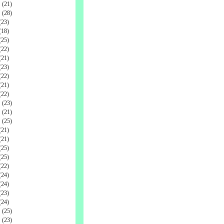
(21)
(28)
23)
18)
25)
22)
21)
23)
22)
21)
22)
(23)
(21)
(25)
21)
21)
25)
25)
22)
24)
24)
23)
24)
(25)
(23)