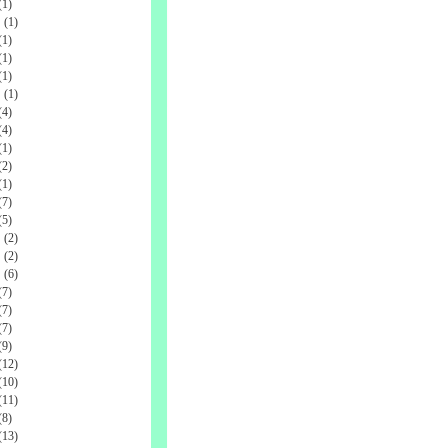
1)
(1)
1)
1)
1)
(1)
4)
4)
1)
2)
1)
7)
5)
(2)
(2)
(6)
7)
7)
7)
9)
12)
10)
11)
8)
13)