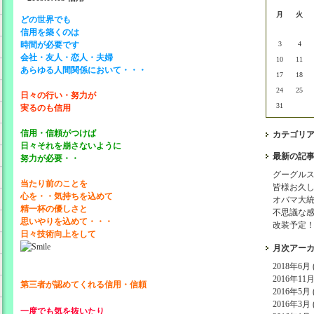
月
火
どの世界でも
信用を築くのは
時間が必要です
3
4
会社・友人・恋人・夫婦
10
11
あらゆる人間関係において・・・
17
18
24
25
日々の行い・努力が
31
実るのも信用
信用・信頼がつけば
カテゴリ
日々それを崩さないように
最新の記
努力が必要・・
グーグル
当たり前のことを
皆様お久
心を・・気持ちを込めて
オバマ大
精一杯の優しさと
不思議な
思いやりを込めて・・・
改装予定
日々技術向上をして
月次アー
2018年6月 (
2016年11月 
第三者が認めてくれる信用・信頼
2016年5月 (
2016年3月 (
一度でも気を抜いたり