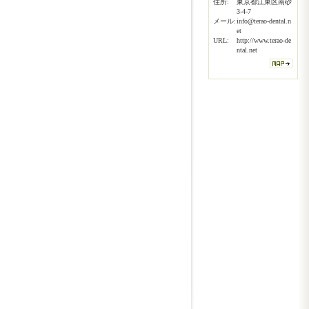
住所:
東京都江東区南砂
3-4-7
メール:
info@terao-dental.n
et
URL:
http://www.terao-de
ntal.net