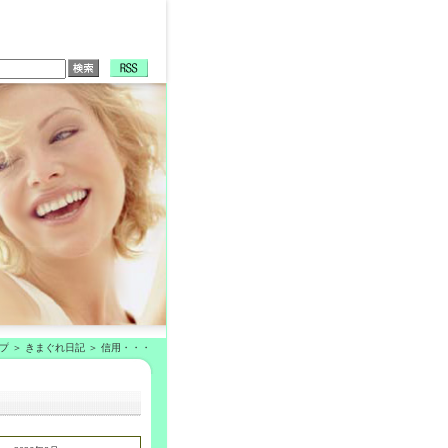
プ
きまぐれ日記
信用・・・