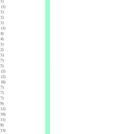
1)
(1)
1)
1)
1)
(1)
4)
4)
1)
2)
1)
7)
5)
(2)
(2)
(6)
7)
7)
7)
9)
12)
10)
11)
8)
13)