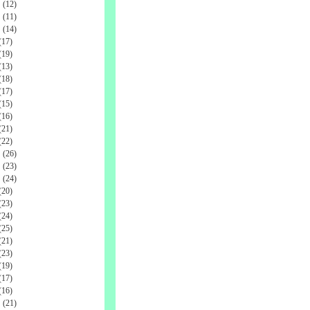
(12)
(11)
(14)
17)
19)
13)
18)
17)
15)
16)
21)
22)
(26)
(23)
(24)
20)
23)
24)
25)
21)
23)
19)
17)
16)
(21)