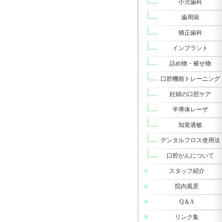
小児歯科
歯周病
矯正歯科
インプラント
詰め物・被せ物
口腔機能トレーニング
妊婦の口腔ケア
半導体レーザ
知覚過敏
デンタルフロス使用法
口腔がんについて
スタッフ紹介
院内風景
Q＆A
リンク集