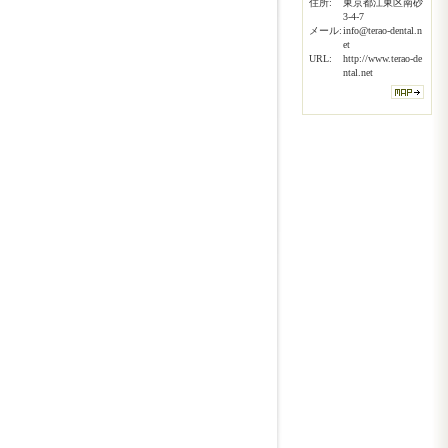
住所:
東京都江東区南砂
3-4-7
メール:
info@terao-dental.n
et
URL:
http://www.terao-de
ntal.net