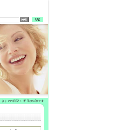
きまぐれ日記
明日は休診です