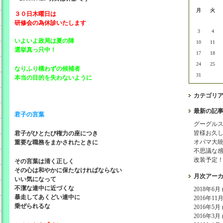
月
火
３０日木曜日は
研修会の為休診いたします
3
4
いよいよ政局は夏の陣
10
11
選挙真っ只中！
17
18
24
25
なりふり構わずの候補者
31
本当の目的を失わないように
カテゴリ
最新の記
君子の言葉
グーグル
皆様お久
君子がひとたび権力の座につき
オバマ大
重要な職務をまかされたときに
不思議な
改装予定
その言葉は清く正しく
その心は和やかに保たなければならない
月次アー
いい気になって
不潔な連中に近づくな
2018年6月 (
暴走してあくどい連中に
2016年11月 
乗ぜられるな
2016年5月 (
2016年3月 (