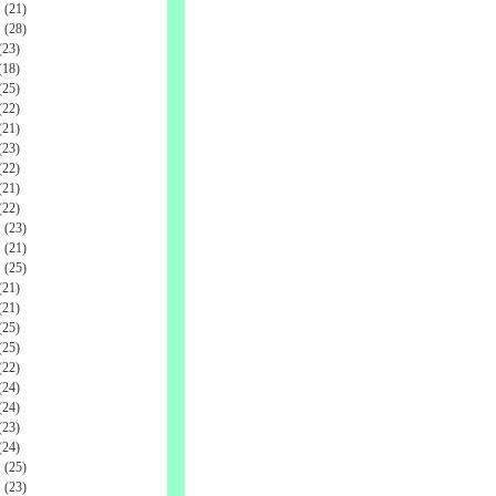
(21)
(28)
23)
18)
25)
22)
21)
23)
22)
21)
22)
(23)
(21)
(25)
21)
21)
25)
25)
22)
24)
24)
23)
24)
(25)
(23)