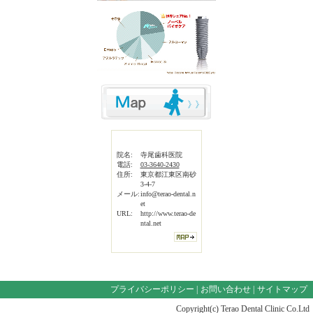
院名:
寺尾歯科医院
電話:
03-3640-2430
住所:
東京都江東区南砂
3-4-7
メール:
info@terao-dental.n
et
URL:
http://www.terao-de
ntal.net
プライバシーポリシー
|
お問い合わせ
|
サイトマップ
Copyright(c) Terao Dental Clinic Co.Ltd