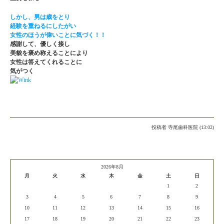
しかし、男は歳をとり
経験を重ねるにしたがい
女性のほうが偉いことに気づく！！
感謝して、優しく接し
美貌を褒め称えることにより
女性は答えてくれることに
気がつく
投稿者
寺尾歯科医院 (13:02)
2026年8月
月
火
水
木
金
土
日
1
2
3
4
5
6
7
8
9
10
11
12
13
14
15
16
17
18
19
20
21
22
23