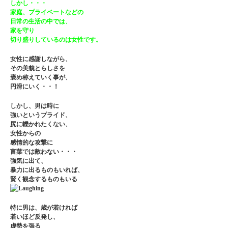
しかし・・・
家庭、プライベートなどの
日常の生活の中では、
家を守り
切り盛りしているのは女性です。
女性に感謝しながら、
その美貌とらしさを
褒め称えていく事が、
円滑にいく・・！
しかし、男は時に
強いというプライド、
尻に轢かれたくない、
女性からの
感情的な攻撃に
言葉では敵わない・・・
強気に出て、
暴力に出るものもいれば、
賢く観念するものもいる
特に男は、歳が若ければ
若いほど反発し、
虚勢を張る