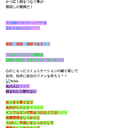
かつ広く顔をつなぐ事が
根回しの要諦だ！
その時の”ホウレンソウ”を
忘れえはならない＾＾
報告、連絡、相談である！！
このホウレンソウ運動は
組織の風通しを良くする一法です！！
心のこもったコミュニケーションの繰り返しで
社内、社外に自分のファンを作ろう＾＾
あの人に・・・
頼まれたら断れない
めっきり寒くなり
あめがシトシト・・・・
インフルエンザ気をつけなくては・・・
体調管理をしっかりと
うがい、手洗いをしっかりして