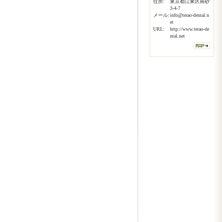
住所:
東京都江東区南砂
3-4-7
メール:
info@terao-dental.n
et
URL:
http://www.terao-de
ntal.net