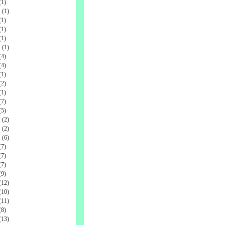
1)
(1)
1)
1)
1)
(1)
4)
4)
1)
2)
1)
7)
5)
(2)
(2)
(6)
7)
7)
7)
9)
12)
10)
11)
8)
13)