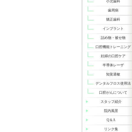
小児歯科
歯周病
矯正歯科
インプラント
詰め物・被せ物
口腔機能トレーニング
妊婦の口腔ケア
半導体レーザ
知覚過敏
デンタルフロス使用法
口腔がんについて
スタッフ紹介
院内風景
Q＆A
リンク集