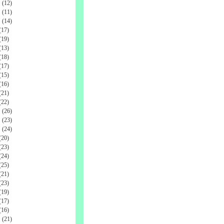
(12)
(11)
(14)
17)
19)
13)
18)
17)
15)
16)
21)
22)
(26)
(23)
(24)
20)
23)
24)
25)
21)
23)
19)
17)
16)
(21)