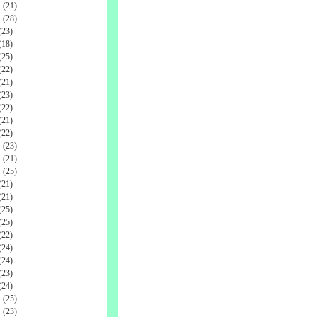
(21)
(28)
23)
18)
25)
22)
21)
23)
22)
21)
22)
(23)
(21)
(25)
21)
21)
25)
25)
22)
24)
24)
23)
24)
(25)
(23)