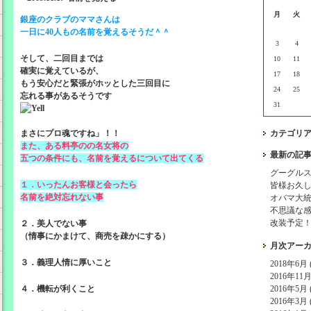
月
火
銀座のクラブのママさんは
一日に40人もの名前を覚えるそうだ＾＾
3
4
そして、二回目までは
10
11
確実に覚えているが、
17
18
もう安心だと緊張がホッとした三回目に
24
25
忘れる事があるそうです
31
まさにプロ魂ですね」！！
カテゴリ
また、ある料亭のの名女将の
最新の記
五つの条件にも、名前を覚えるについて出てくる
グーグル
１．いったんお客様と会ったら
皆様お久
名前を絶対忘れない事
オバマ大
不思議な
改装予定
２．美人でない事
（情事にかまけて、商売を疎かにする）
月次アー
３．義理人情に厚いこと
2018年6月 (
2016年11月 
４．機転が利くこと
2016年5月 (
2016年3月 (