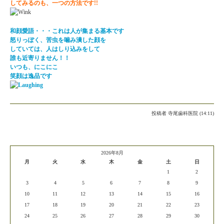
してみるのも、一つの方法です!!
和顔愛語・・・これは人が集まる基本です
怒りっぽく、苦虫を噛み潰した顔を
していては、人はしり込みをして
誰も近寄りません！！
いつも、にこにこ
笑顔は逸品です
投稿者
寺尾歯科医院 (14:11)
2026年8月
月
火
水
木
金
土
日
1
2
3
4
5
6
7
8
9
10
11
12
13
14
15
16
17
18
19
20
21
22
23
24
25
26
27
28
29
30