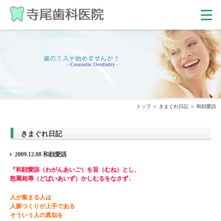
トップ
きまぐれ日記
和顔愛語
きまぐれ日記
2009.12.08 和顔愛語
『和顔愛語（わがんあいご）を旨（むね）とし、
怒罵相辱（どばいあいず）かしむるをなさず
』
人が集まる人は
人脈つくりが上手である
そういう人の真似を