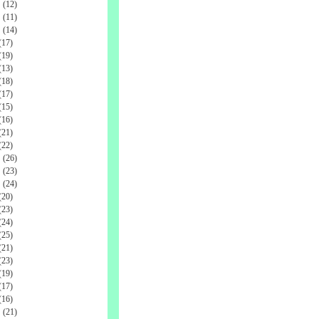
(12)
(11)
(14)
17)
19)
13)
18)
17)
15)
16)
21)
22)
(26)
(23)
(24)
20)
23)
24)
25)
21)
23)
19)
17)
16)
(21)