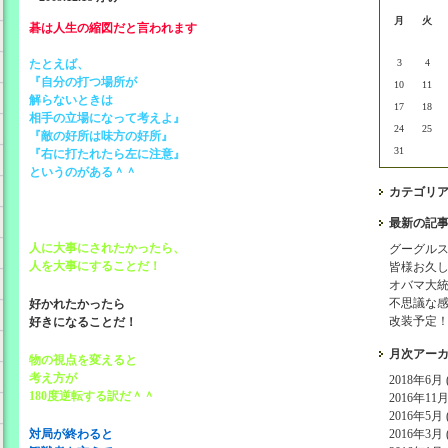
月
火
碁は人生の縮図だと言われます
たとえば、
3
4
『自分の打つ場所が
10
11
解らないときは
17
18
相手の立場になって考えよ』
24
25
『敵の好所は味方の好所』
31
『右に打たれたら左に注意』
というのがある＾＾
カテゴリ
最新の記
人に大事にされたかったら、
グーグル
人を大事にすることだ！
皆様お久
オバマ大
不思議な
好かれたかったら
改装予定
好きになることだ！
月次アー
物の視点を変えると
考え方が
2018年6月 (
180度逆転する訳だ＾＾
2016年11月 
2016年5月 (
対局が終わると
2016年3月 (