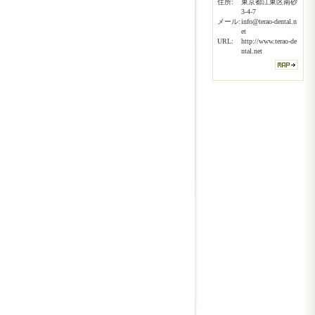
住所:
東京都江東区南砂
3-4-7
メール:
info@terao-dental.n
et
URL:
http://www.terao-de
ntal.net