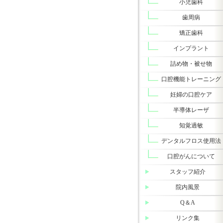
小児歯科
歯周病
矯正歯科
インプラント
詰め物・被せ物
口腔機能トレーニング
妊婦の口腔ケア
半導体レーザ
知覚過敏
デンタルフロス使用法
口腔がんについて
スタッフ紹介
院内風景
Q＆A
リンク集