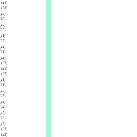
(21)
(28)
23)
18)
25)
22)
21)
23)
22)
21)
22)
(23)
(21)
(25)
21)
21)
25)
25)
22)
24)
24)
23)
24)
(25)
(23)