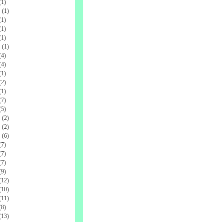
1)
(1)
1)
1)
1)
(1)
4)
4)
1)
2)
1)
7)
5)
(2)
(2)
(6)
7)
7)
7)
9)
12)
10)
11)
8)
13)