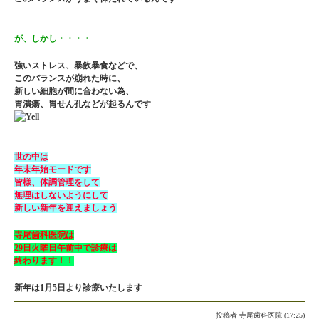
が、しかし・・・・
強いストレス、暴飲暴食などで、
このバランスが崩れた時に、
新しい細胞が間に合わない為、
胃潰瘍、胃せん孔などが起るんです
世の中は
年末年始モードです
皆様、体調管理をして
無理はしないようにして
新しい新年を迎えましょう
寺尾歯科医院は
29日火曜日午前中で診療は
終わります！！
新年は1月5日より診療いたします
投稿者
寺尾歯科医院 (17:25)