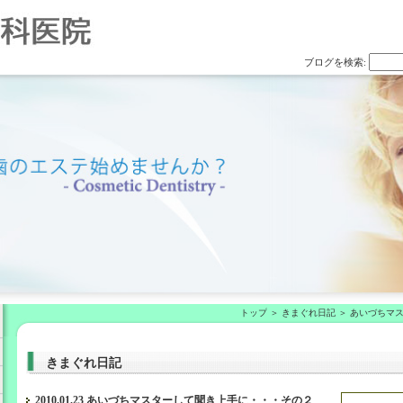
ブログを検索:
トップ
きまぐれ日記
あいづちマ
きまぐれ日記
2010.01.23 あいづちマスターして聞き上手に・・・その２