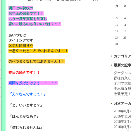
月
火
明日は年賀状の
お年玉の発表です！！
もう一度年賀状を見直し
3
4
思いに耽るのも良いのでは？＾＾
10
11
17
18
あいづちは
24
25
タイミングです
31
区切り区切りや
一息立ったところでいれるんです！！
カテゴリ
のべつまくなしではあきまへん！！
最新の記
昨日の続きです！！
グーグル
皆様お久
疑問を投げかけよう・・・＾＾
オバマ大
不思議な
改装予定
『え？なんですって！』
月次アー
『と、いいますと？』
2018年6月 (
『ほんとかなあ？』
2016年11月 
2016年5月 (
2016年3月 (
『信じられませんね』