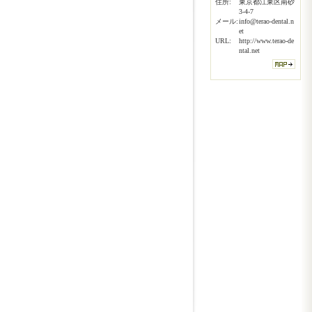
住所:
東京都江東区南砂
3-4-7
メール:
info@terao-dental.n
et
URL:
http://www.terao-de
ntal.net