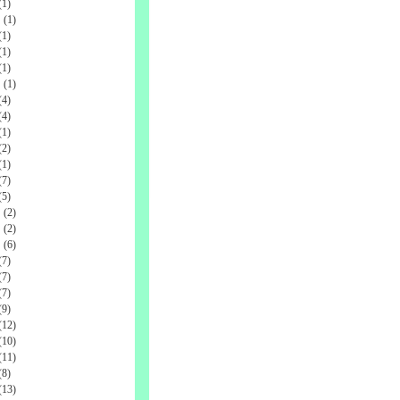
1)
(1)
1)
1)
1)
(1)
4)
4)
1)
2)
1)
7)
5)
(2)
(2)
(6)
7)
7)
7)
9)
12)
10)
11)
8)
13)