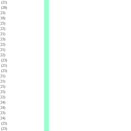
(21)
(28)
23)
18)
25)
22)
21)
23)
22)
21)
22)
(23)
(21)
(25)
21)
21)
25)
25)
22)
24)
24)
23)
24)
(25)
(23)