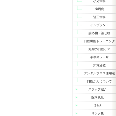
小児歯科
歯周病
矯正歯科
インプラント
詰め物・被せ物
口腔機能トレーニング
妊婦の口腔ケア
半導体レーザ
知覚過敏
デンタルフロス使用法
口腔がんについて
スタッフ紹介
院内風景
Q＆A
リンク集