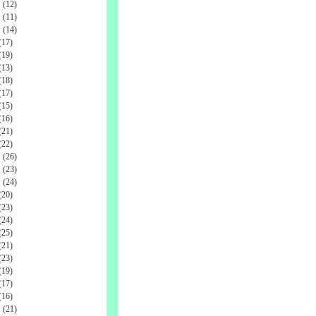
(12)
(11)
(14)
17)
19)
13)
18)
17)
15)
16)
21)
22)
(26)
(23)
(24)
20)
23)
24)
25)
21)
23)
19)
17)
16)
(21)