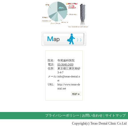
院名:
寺尾歯科医院
電話:
03-3640-2430
住所:
東京都江東区南砂
3-4-7
メール:
info@terao-dental.n
et
URL:
http://www.terao-de
ntal.net
プライバシーポリシー
|
お問い合わせ
|
サイトマップ
Copyright(c) Terao Dental Clinic Co.Ltd