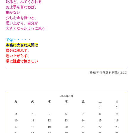
叱ると、ふてくされる
お上手を言わねば、
動かない
少しお金を持つと、
思い上がり、自分が
大きくなったように思う
では・・・・
・
本当に大きな人間は
自分に溺れず、
思い上がらず、
常に謙虚で慎ましい
投稿者
寺尾歯科医院 (13:30)
2026年8月
月
火
水
木
金
土
日
1
2
3
4
5
6
7
8
9
10
11
12
13
14
15
16
17
18
19
20
21
22
23