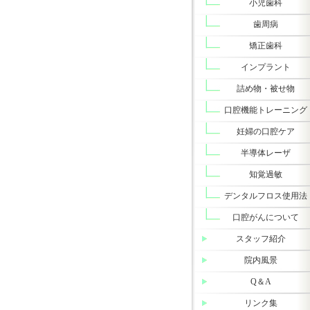
小児歯科
歯周病
矯正歯科
インプラント
詰め物・被せ物
口腔機能トレーニング
妊婦の口腔ケア
半導体レーザ
知覚過敏
デンタルフロス使用法
口腔がんについて
スタッフ紹介
院内風景
Q＆A
リンク集