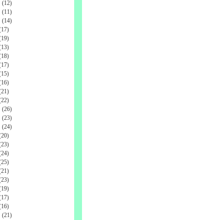
(12)
(11)
(14)
17)
19)
13)
18)
17)
15)
16)
21)
22)
(26)
(23)
(24)
20)
23)
24)
25)
21)
23)
19)
17)
16)
(21)