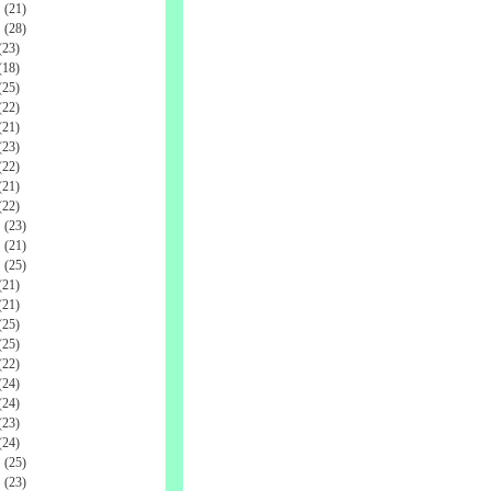
(21)
(28)
23)
18)
25)
22)
21)
23)
22)
21)
22)
(23)
(21)
(25)
21)
21)
25)
25)
22)
24)
24)
23)
24)
(25)
(23)