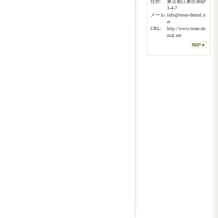
住所:
東京都江東区南砂
3-4-7
メール:
info@terao-dental.n
et
URL:
http://www.terao-de
ntal.net