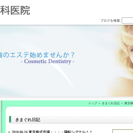
ブログを検索:
トップ
きまぐれ日記
東京
きまぐれ日記
2010.06.16 東京株式市場・・・・陽転シグナル＾＾