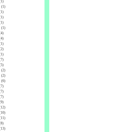
1)
(1)
1)
1)
1)
(1)
4)
4)
1)
2)
1)
7)
5)
(2)
(2)
(6)
7)
7)
7)
9)
12)
10)
11)
8)
13)