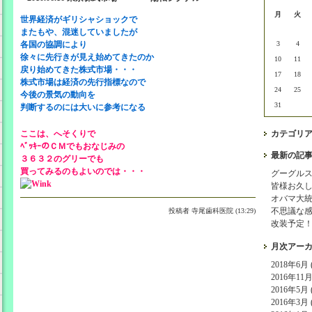
月
火
世界経済がギリシャショックで
またもや、混迷していましたが
各国の協調により
3
4
徐々に先行きが見え始めてきたのか
10
11
戻り始めてきた株式市場・・・
17
18
株式市場は経済の先行指標なので
24
25
今後の景気の動向を
31
判断するのには大いに参考になる
ここは、へそくりで
カテゴリ
ﾍﾞｯｷｰのＣＭでもおなじみの
最新の記
３６３２のグリーでも
買ってみるのもよいのでは・・・
グーグル
皆様お久
オバマ大
不思議な
投稿者
寺尾歯科医院 (13:29)
改装予定
月次アー
2018年6月 (
2016年11月 
2016年5月 (
2016年3月 (