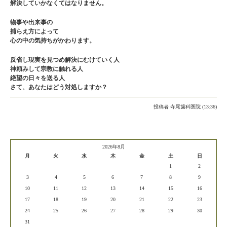
解決していかなくてはなりません。
物事や出来事の
捕らえ方によって
心の中の気持ちがかわります。
反省し現実を見つめ解決にむけていく人
神頼みして宗教に触れる人
絶望の日々を送る人
さて、あなたはどう対処しますか？
投稿者
寺尾歯科医院 (13:36)
2026年8月
月
火
水
木
金
土
日
1
2
3
4
5
6
7
8
9
10
11
12
13
14
15
16
17
18
19
20
21
22
23
24
25
26
27
28
29
30
31