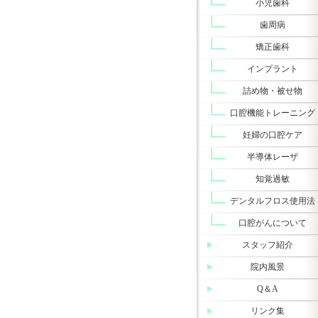
小児歯科
歯周病
矯正歯科
インプラント
詰め物・被せ物
口腔機能トレーニング
妊婦の口腔ケア
半導体レーザ
知覚過敏
デンタルフロス使用法
口腔がんについて
スタッフ紹介
院内風景
Q＆A
リンク集