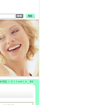
ぐれ日記
Ｖｉｔａｍｉｎ Ｂ6