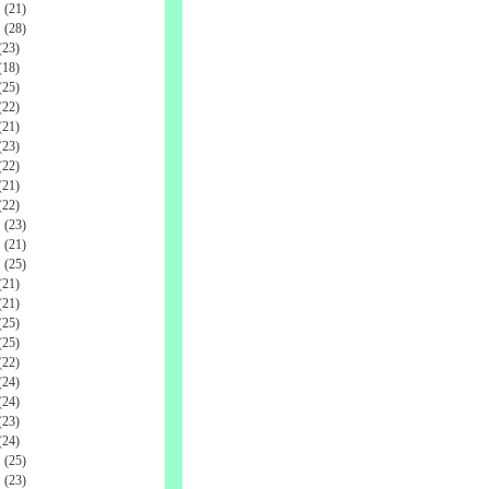
(21)
(28)
23)
18)
25)
22)
21)
23)
22)
21)
22)
(23)
(21)
(25)
21)
21)
25)
25)
22)
24)
24)
23)
24)
(25)
(23)