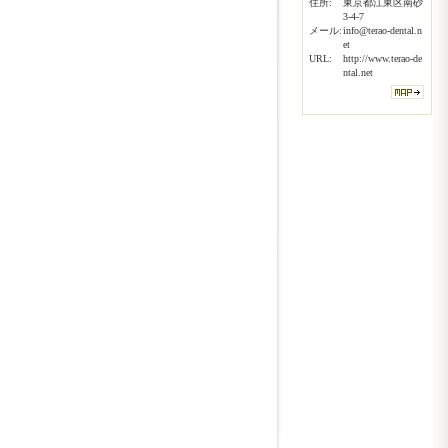
住所:
東京都江東区南砂
3-4-7
メール:
info@terao-dental.n
et
URL:
http://www.terao-de
ntal.net