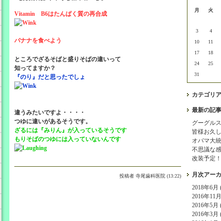
月
火
Vitamin B6はたんぱく質の再合成
3
4
バナナを食べよう
10
11
17
18
ところでざるそばと盛りそばの違いって
24
25
知ってますか？
31
『のり』だと思ったでしょ
カテゴリ
最新の記
違うみたいですよ・・・・
つゆに違いがあるそうです。
グーグル
ざるには『みりん』が入っているそうです
皆様お久
もりそばのつゆには入っていないんです
オバマ大
不思議な
改装予定
月次アー
投稿者
寺尾歯科医院 (13:22)
2018年6月 (
2016年11月 
2016年5月 (
2016年3月 (