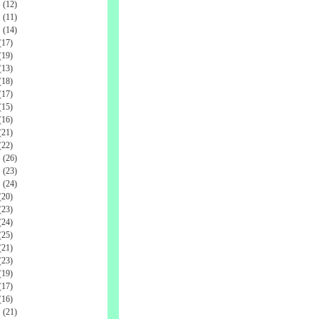
(12)
(11)
(14)
17)
19)
13)
18)
17)
15)
16)
21)
22)
(26)
(23)
(24)
20)
23)
24)
25)
21)
23)
19)
17)
16)
(21)