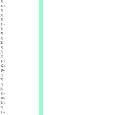
1)
(1)
1)
1)
1)
(1)
4)
4)
1)
2)
1)
7)
5)
(2)
(2)
(6)
7)
7)
7)
9)
12)
10)
11)
8)
13)