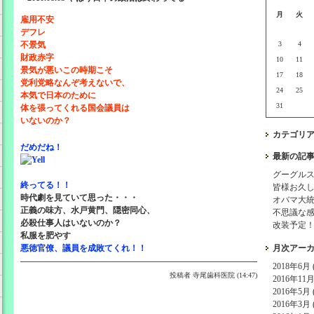
月
火
雇用不安
デフレ
不景気
3
4
財政赤字
10
11
景気が悪いこの時期こそ
17
18
党利党略なんぞ考えないで、
24
25
本気で日本のために
31
体を張ってくれる国会議員は
いないのか？
カテゴリ
だめだね！
最新の記
グーグル
終ってる！！
皆様お久
時代劇を見ていて思った・・・
オバマ大
正義の味方、水戸黄門、隠密同心、
不思議な
必殺仕事人はいないのか？
改装予定
私服を肥やす
悪徳官僚、議員を成敗てくれ！！
月次アー
2018年6月 (
投稿者
寺尾歯科医院 (14:47)
2016年11月 
2016年5月 (
2016年3月 (