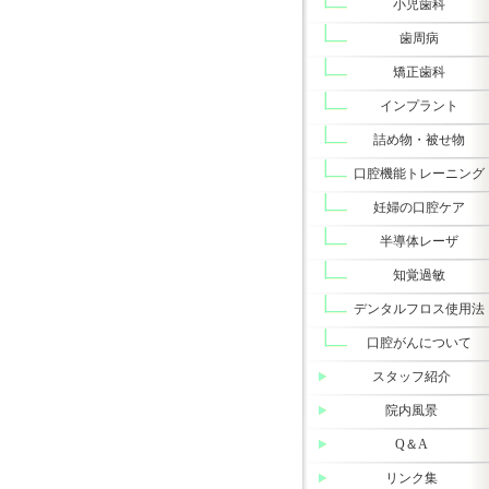
小児歯科
歯周病
矯正歯科
インプラント
詰め物・被せ物
口腔機能トレーニング
妊婦の口腔ケア
半導体レーザ
知覚過敏
デンタルフロス使用法
口腔がんについて
スタッフ紹介
院内風景
Q＆A
リンク集