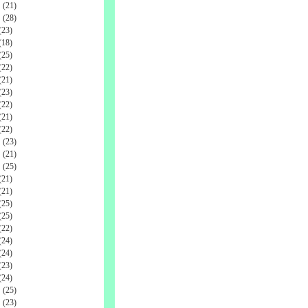
(21)
(28)
23)
18)
25)
22)
21)
23)
22)
21)
22)
(23)
(21)
(25)
21)
21)
25)
25)
22)
24)
24)
23)
24)
(25)
(23)