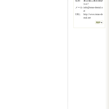
住所:
東京都江東区南砂
3-4-7
メール:
info@terao-dental.n
et
URL:
http://www.terao-de
ntal.net