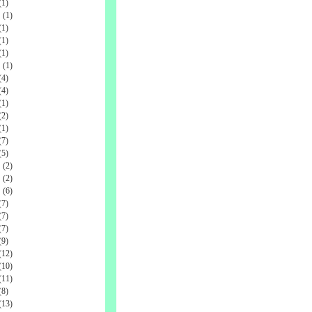
1)
(1)
1)
1)
1)
(1)
4)
4)
1)
2)
1)
7)
5)
(2)
(2)
(6)
7)
7)
7)
9)
12)
10)
11)
8)
13)