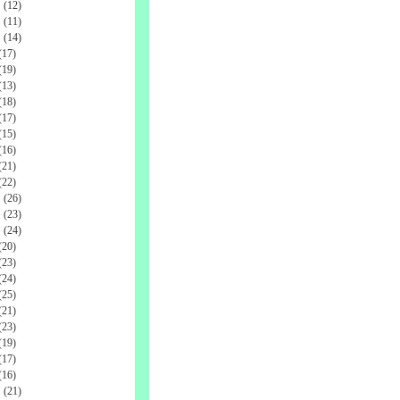
(12)
(11)
(14)
17)
19)
13)
18)
17)
15)
16)
21)
22)
(26)
(23)
(24)
20)
23)
24)
25)
21)
23)
19)
17)
16)
(21)