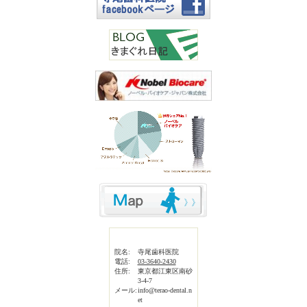
院名:
寺尾歯科医院
電話:
03-3640-2430
住所:
東京都江東区南砂
3-4-7
メール:
info@terao-dental.n
et