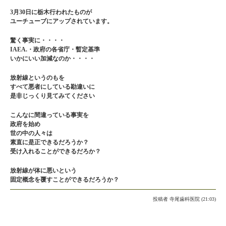
3月30日に栃木行われたものが
ユーチューブにアップされています。
驚く事実に・・・・
IAEA.・政府の各省庁・暫定基準
いかにいい加減なのか・・・・
放射線というのもを
すべて悪者にしている勘違いに
是非じっくり見てみてください
こんなに間違っている事実を
政府を始め
世の中の人々は
素直に是正できるだろうか？
受け入れることができるだろか？
放射線が体に悪いという
固定概念を覆すことができるだろうか？
投稿者
寺尾歯科医院 (21:03)