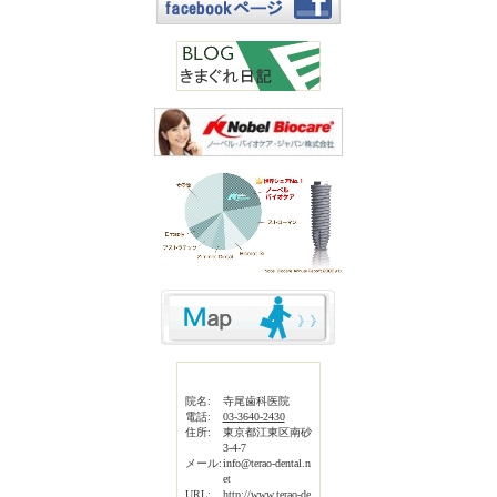
院名:
寺尾歯科医院
電話:
03-3640-2430
住所:
東京都江東区南砂
3-4-7
メール:
info@terao-dental.n
et
URL:
http://www.terao-de