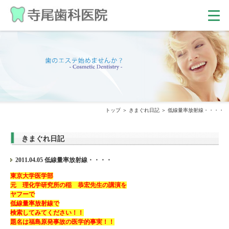
トップ
きまぐれ日記
低線量率放射線・・・・
きまぐれ日記
2011.04.05 低線量率放射線・・・・
東京大学医学部
元 理化学研究所の稲 恭宏先生の講演を
ヤフーで
低線量率放射線で
検索してみてください！！
題名は福島原発事故の医学的事実！！