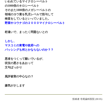
いわれているマイクロシーベルト
の1000倍のキロシーベルト
そのまた1000倍のメガシーベルトの
領域のヨウ素を乳児レベルで投与して
検査をしているといっていました。
野菜やコウナゴの２０００マイクロシーベルト
桁違いで、まったく問題ないとの
しかし、
マスコミの東電や政府への
バッシングも何とかならないのか？？
悪者をつくって騒いでいるが、
状況の悪さをあおって
文句ばっかり
風評被害の中心なの？
嫌気がさします
投稿者
寺尾歯科医院 (00:05)