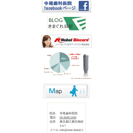
院名:
寺尾歯科医院
電話:
03-3640-2430
住所:
東京都江東区南砂
3-4-7
メール:
info@terao-dental.n