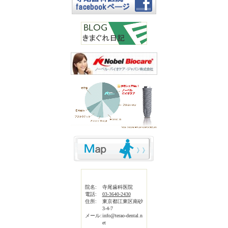
院名:
寺尾歯科医院
電話:
03-3640-2430
住所:
東京都江東区南砂
3-4-7
メール:
info@terao-dental.n
et