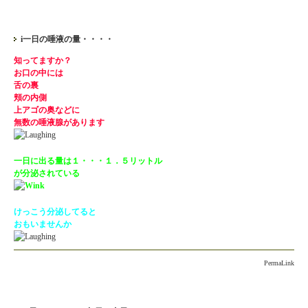
i一日の唾液の量・・・・
知ってますか？
お口の中には
舌の裏
頬の内側
上アゴの奥などに
無数の唾液腺があります
一日に出る量は１・・・１．５リットル
が分泌されている
けっこう分泌してると
おもいませんか
PermaLink