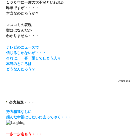
１００年に一度の大不況といわれた
昨年ですが・・・・
本当なのだろうか？
マスコミの表現
実ははなんだか
わかりません・・・
テレビのニュースで
信じるしかないが・・・
それに、一喜一憂してしまう人々
本当のところは
どうなんだろう？
PermaLink
努力精進・・・
努力精進なしに
掴んだ幸福はしだいに去ってゆく・・・
一歩一歩進もう・・・