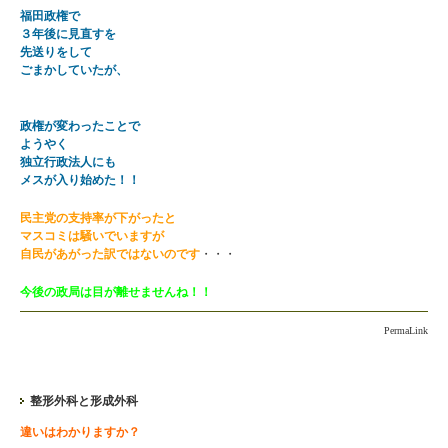
福田政権で
３年後に見直すを
先送りをして
ごまかしていたが、
政権が変わったことで
ようやく
独立行政法人にも
メスが入り始めた！！
民主党の支持率が下がったと
マスコミは騒いでいますが
自民があがった訳ではないのです
・・・
今後の政局は目が離せませんね！！
PermaLink
整形外科と形成外科
違いはわかりますか？