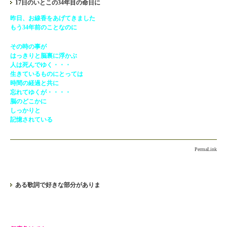
17日のいとこの34年目の命日に
昨日、お線香をあげてきました
もう34年前のことなのに
その時の事が
はっきりと脳裏に浮かぶ
人は死んでゆく・・・
生きているものにとっては
時間の経過と共に
忘れてゆくが・・・・
脳のどこかに
しっかりと
記憶されている
PermaLink
ある歌詞で好きな部分がありま