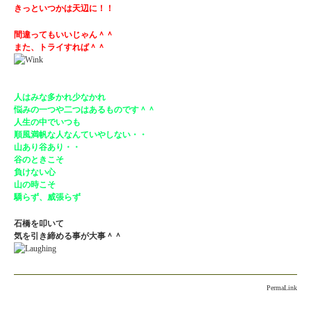
きっといつかは天辺に！！
間違ってもいいじゃん＾＾
また、トライすれば＾＾
人はみな多かれ少なかれ
悩みの一つや二つはあるものです＾＾
人生の中でいつも
順風満帆な人なんていやしない・・
山あり谷あり・・
谷のときこそ
負けない心
山の時こそ
驕らず、威張らず
石橋を叩いて
気を引き締める事が大事＾＾
PermaLink