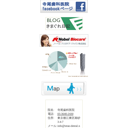
院名:
寺尾歯科医院
電話:
03-3640-2430
住所:
東京都江東区南砂
3-4-7
メール:
info@terao-dental.n