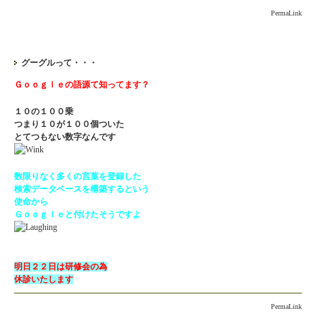
PermaLink
グーグルって・・・
Ｇｏｏｇｌｅの語源て知ってます？
１０の１００乗
つまり１０が１００個ついた
とてつもない数字なんです
数限りなく多くの言葉を登録した
検索データベースを構築するという
使命から
Ｇｏｏｇｌｅと付けたそうですよ
明日２２日は研修会の為
休診いたします
PermaLink