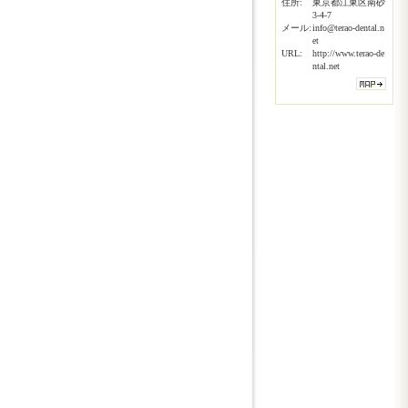
住所:
東京都江東区南砂
3-4-7
メール:
info@terao-dental.n
et
URL:
http://www.terao-de
ntal.net