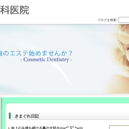
ブログを検索:
きまぐれ日記
向上心を持ち続ける事の大切さ(((o(*ﾟ▽ﾟ*)o)))