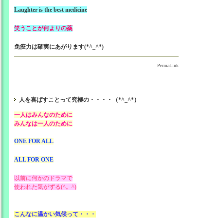
Laughter is the best medicine
笑うことが何よりの薬
免疫力は確実にあがります(*^_^*)
PermaLink
人を喜ばすことって究極の・・・・（*^_^*）
一人はみんなのために
みんなは一人のために
ONE FOR ALL
ALL FOR ONE
以前に何かのドラマで
使われた気がずる(^。^)
こんなに温かい気候って・・・