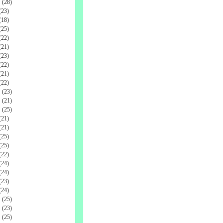
(28)
23)
18)
25)
22)
21)
23)
22)
21)
22)
(23)
(21)
(25)
21)
21)
25)
25)
22)
24)
24)
23)
24)
(25)
(23)
(25)