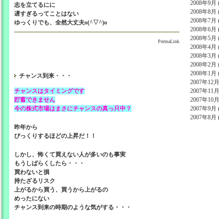
2008年9月 (
志を立てるにに
2008年8月 (
遅すぎるってことはない
2008年7月 (
ゆっくりでも、全然大丈夫o(^▽^)o
2008年6月 (
2008年5月 (
PermaLink
2008年4月 (
2008年3月 (
2008年2月 (
2008年1月 (
チャンス到来・・・
2007年12月 
チャンスはタイミングです
2007年11月 
貯蓄できません
2007年10月 
今の株式市場はまさにチャンスの真っ只中？
2007年9月 (
2007年8月 (
昨年から
びっくりするほどの上昇だ！！
しかし、怖くて買えない人が多いのも事実
もうしばらくしたら・・・
買わないと損
持たざるリスク
上がるから買う、買うから上がるの
めったにない
チャンス到来の時期のような気がする・・・