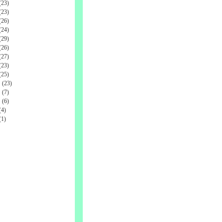
23)
23)
26)
24)
29)
26)
27)
23)
25)
(23)
(7)
(6)
4)
1)