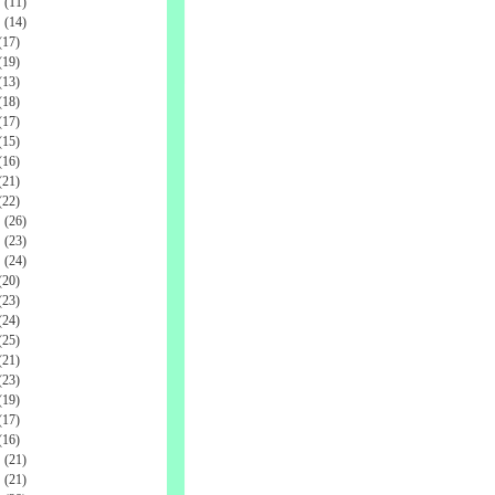
(11)
(14)
17)
19)
13)
18)
17)
15)
16)
21)
22)
(26)
(23)
(24)
20)
23)
24)
25)
21)
23)
19)
17)
16)
(21)
(21)