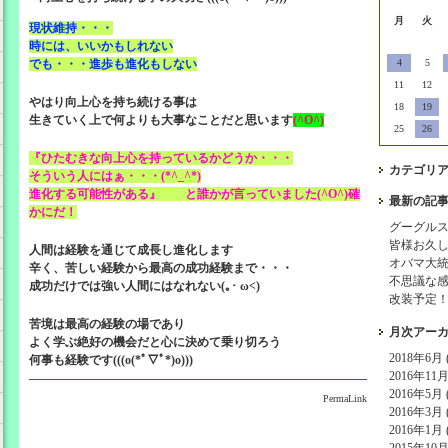
月
火
現状維持・・・
時には、いいかもしれない
でも・・・進歩も進化もしない
4
5
11
12
やはり向上心を持ち続ける事は
18
19
生きていく上で何よりも大事なことだと思います
(^O^)
25
26
『ひたむきな向上心を持っているかどうか・・・
カテゴリ
そういう人にはぁ・・・(*^_^*)
進化する可能性がある』 と誰かが言っていました(^O^)確
最新の記
かにだ！
グーグル
皆様お久
人間は経験を通じて成長し進化します
オバマ大
辛く、苦しい経験から最高の成功経験まで・・・
不思議な
成功だけでは強い人間にはなれない(｡･ ω<)ゞ
改装予定
苦境は最高の経験の場であり
月次アー
よく学ぶ絶好の機会だと心に決めて乗り切ろう
2018年6月 (
何事も経験です(((o(*ﾟ▽ﾟ*)o)))
2016年11月 
2016年5月 (
PermaLink
2016年3月 (
2016年1月 (
2015年10月 