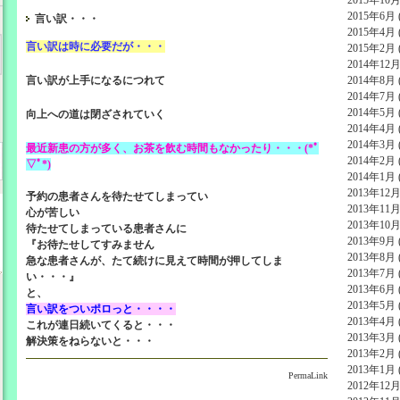
2015年6月 (
言い訳・・・
2015年4月 (
言い訳は時に必要だが・・・
2015年2月 (
2014年12月 
言い訳が上手になるにつれて
2014年8月 (
2014年7月 (
2014年5月 (
向上への道は閉ざされていく
2014年4月 (
2014年3月 (
最近新患の方が多く、お茶を飲む時間もなかったり・・・(*ﾟ
2014年2月 (
▽ﾟ*)
2014年1月 (
2013年12月 
予約の患者さんを待たせてしまってい
2013年11月 
心が苦しい
2013年10月 
待たせてしまっている患者さんに
2013年9月 (
『お待たせしてすみません
2013年8月 (
急な患者さんが、たて続けに見えて時間が押してしま
2013年7月 (
い・・・』
2013年6月 (
と、
2013年5月 (
言い訳をついポロっと・・・・
2013年4月 (
これが連日続いてくると・・・
2013年3月 (
解決策をねらないと・・・
2013年2月 (
2013年1月 (
PermaLink
2012年12月 