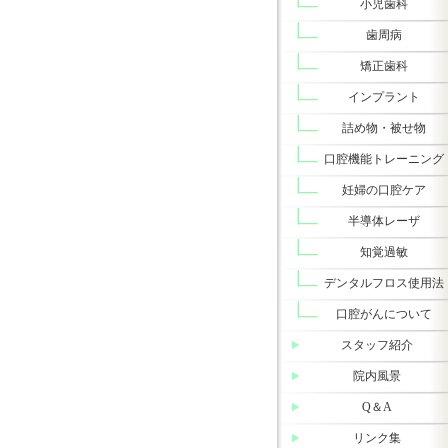
小児歯科
歯周病
矯正歯科
インプラント
詰め物・被せ物
口腔機能トレーニング
妊婦の口腔ケア
半導体レーザ
知覚過敏
デンタルフロス使用法
口腔がんについて
スタッフ紹介
院内風景
Q＆A
リンク集