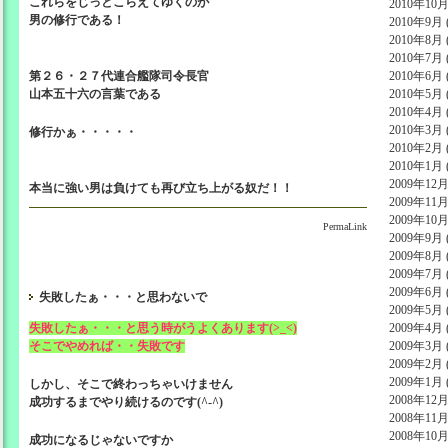
これらをじっとこらえてゆくのが
2010年10月 
男の修行である！
2010年9月 (
2010年8月 (
2010年7月 (
第２６・２７代連合艦隊司令長官
2010年6月 (
山本五十六の言葉である
2010年5月 (
2010年4月 (
2010年3月 (
修行かぁ・・・・・
2010年2月 (
2010年1月 (
2009年12月 
本当に強い男は負けても再び立ち上がる奴だ！！
2009年11月 
2009年10月 
PermaLink
2009年9月 (
2009年8月 (
2009年7月 (
2009年6月 (
失敗したぁ・・・と思わないで
2009年5月 (
失敗したぁ・・・と思う時がうよくあります(>_<)
2009年4月 (
そこでやめれば・・失敗です
2009年3月 (
2009年2月 (
2009年1月 (
しかし、そこで終わっちゃいけません
2008年12月 
成功するまでやり続けるのです(^-^)
2008年11月 
2008年10月 
成功になるじゃないですか