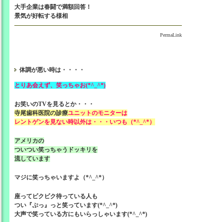
大手企業は春闘で満額回答！
景気が好転する様相
PermaLink
体調が悪い時は・・・・
とりあ会えず、笑っちゃお(*^_^*)
お笑いのTVを見るとか・・・
寺尾歯科医院の診療
ユニットのモニターは
レントゲンを見ない時以外
は・・・いつも（*^_^*）
アメリカの
ついつい笑っちゃうドッキリを
流しています
マジに笑っちゃいますよ（*^_^*）
座ってビクビク待っている人も
つい『ぷっ』っと笑っています(*^_^*)
大声で笑っている方にもいらっしゃいます(*^_^*)