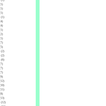
1)
1)
1)
(1)
4)
4)
1)
2)
1)
7)
5)
(2)
(2)
(6)
7)
7)
7)
9)
12)
10)
11)
8)
13)
(12)